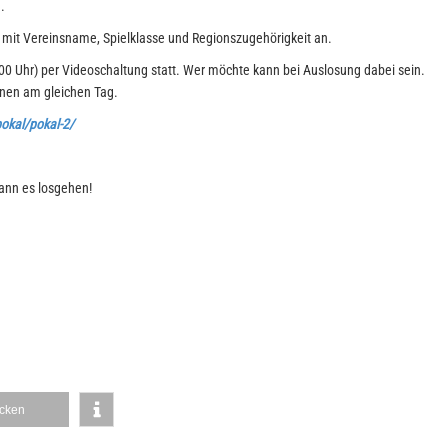
.
mit Vereinsname, Spielklasse und Regionszugehörigkeit an.
00 Uhr) per Videoschaltung statt. Wer möchte kann bei Auslosung dabei sein.
nnen am gleichen Tag.
pokal/pokal-2/
kann es losgehen!
cken