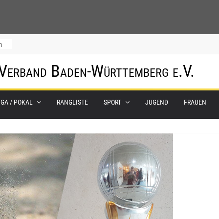
m
 Verband Baden-Württemberg e.V.
IGA / POKAL
RANGLISTE
SPORT
JUGEND
FRAUEN
0.