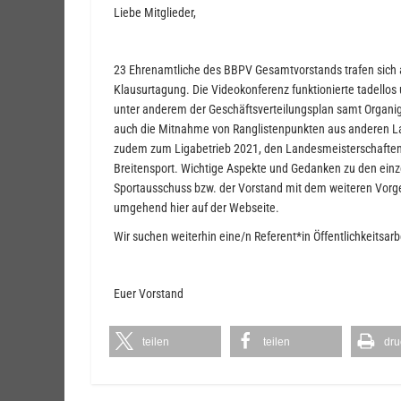
Liebe Mitglieder,
23 Ehrenamtliche des BBPV Gesamtvorstands trafen sich am
Klausurtagung. Die Videokonferenz funktionierte tadello
unter anderem der Geschäftsverteilungsplan samt Organig
auch die Mitnahme von Ranglistenpunkten aus anderen La
zudem zum Ligabetrieb 2021, den Landesmeisterschaften
Breitensport. Wichtige Aspekte und Gedanken zu den ein
Sportausschuss bzw. der Vorstand mit dem weiteren Vorgeh
umgehend hier auf der Webseite.
Wir suchen weiterhin eine/n Referent*in Öffentlichkeitsarb
Euer Vorstand
teilen
teilen
dru