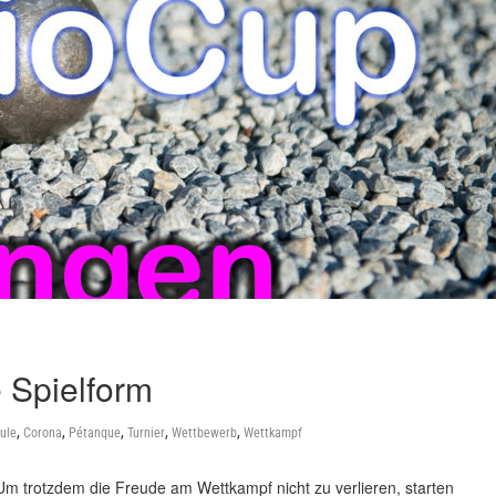
 Spielform
,
,
,
,
,
ule
Corona
Pétanque
Turnier
Wettbewerb
Wettkampf
Um trotzdem die Freude am Wettkampf nicht zu verlieren, starten