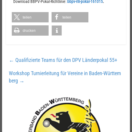
Download BBPV-Pokal-Richtlinie:
bbpv-rili-pokal-161015
.
teilen
teilen
drucken
←
Qualifizierte Teams für den DPV Länderpokal 55+
Workshop Turnierleitung für Vereine in Baden-Württem
berg
→