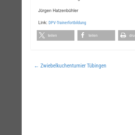
Jürgen Hatzenbühler
Link:
DPV-Trainerfortbildung
teilen
teilen
dru
←
Zwiebelkuchenturnier Tübingen