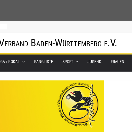
 Verband Baden-Württemberg e.V.
um
IGA / POKAL
RANGLISTE
SPORT
JUGEND
FRAUEN
hof