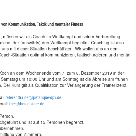
 von Kommunikation, Taktik und mentaler Fitness
t, müssen wir als Coach im Wettkampf und seiner Vorbereitung
leiche, der (auswärts) den Wettkampf begleitet. Coaching ist also
 uns mit dieser Situation beschäftigen. Wir wollen uns an dem
Coach-Situation optimal kommunizieren, taktisch agieren und mental
in Koch an dem Wochenende vom 7. zum 8. Dezember 2019 in der
am Samstag um 10:00 Uhr und am Sonntag ist die Abreise am frühen
er Kurs gilt als Qualifikation zur Verlängerung der Trainerlizenz.
ail
.
referenttrainer@petanque-dpv.de
Email
koch@boule-store.de
Person.
hgeführt und ist auf 15 Personen begrenzt.
u übernehmen.
rmittlung von Zimmern.