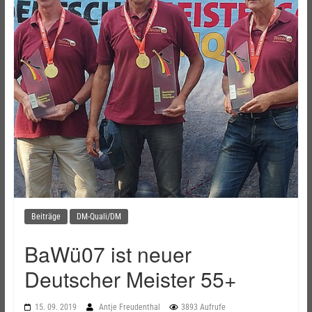
Beiträge
DM-Quali/DM
BaWü07 ist neuer
Deutscher Meister 55+
15. 09. 2019
Antje Freudenthal
3893 Aufrufe