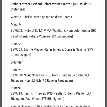
Lothar Fetzner, Gerhard Polzer, Werner Janzer (BSG Wilde 13
Stutensee)
Weitere Glückwünsche gehen an diese Teams
Platz 3:
BaWü03: Helmut Balk(TV MA-Waldhof), Hanspeter Weber (BC
Sandhofen), Patrice Vigneau (BC Lindenberg)
Platz 5:
BaWü05: Brigitte Mezger, Karin Scheiba, Cornelia Severin (SKV
Unterensingen)
B-Turnier
Platz 2:
BaWü 28: Sigrid Schaefer (PCB Horb), Jürgen Liebscher (LfJ
Tübingen, Horst Millich (PC Rugeler Reutlingen)
Platz 3:
BaWü10: Heinrich Thewald (VfB Neuffen), Bernd Pfeifer (LfJ
Tübingen), Paul Wurst (BTE Bönnigheim)
Zum Schluss ein großes Dankeschön an die Gastgeber, die an