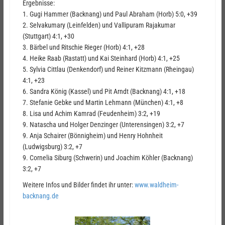
Ergebnisse:
1. Gugi Hammer (Backnang) und Paul Abraham (Horb) 5:0, +39
2. Selvakumary (Leinfelden) und Vallipuram Rajakumar
(Stuttgart) 4:1, +30
3. Bärbel und Ritschie Rieger (Horb) 4:1, +28
4. Heike Raab (Rastatt) und Kai Steinhard (Horb) 4:1, +25
5. Sylvia Cittlau (Denkendorf) und Reiner Kitzmann (Rheingau)
4:1, +23
6. Sandra König (Kassel) und Pit Arndt (Backnang) 4:1, +18
7. Stefanie Gebke und Martin Lehmann (München) 4:1, +8
8. Lisa und Achim Kamrad (Feudenheim) 3:2, +19
9. Natascha und Holger Denzinger (Unterensingen) 3:2, +7
9. Anja Schairer (Bönnigheim) und Henry Hohnheit
(Ludwigsburg) 3:2, +7
9. Cornelia Siburg (Schwerin) und Joachim Köhler (Backnang)
3:2, +7
Weitere Infos und Bilder findet ihr unter:
www.waldheim-
backnang.de