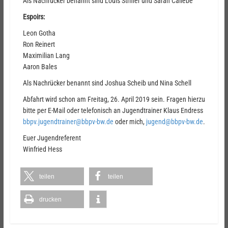
Als Nachrücker benannt sind Louis Strifler und Sarah Caliebe
Espoirs:
Leon Gotha
Ron Reinert
Maximilian Lang
Aaron Bales
Als Nachrücker benannt sind Joshua Scheib und Nina Schell
Abfahrt wird schon am Freitag, 26. April 2019 sein. Fragen hierzu
bitte per E-Mail oder telefonisch an Jugendtrainer Klaus Endress
bbpv.jugendtrainer@bbpv-bw.de
oder mich,
jugend@bbpv-bw.de
.
Euer Jugendreferent
Winfried Hess
teilen
teilen
drucken