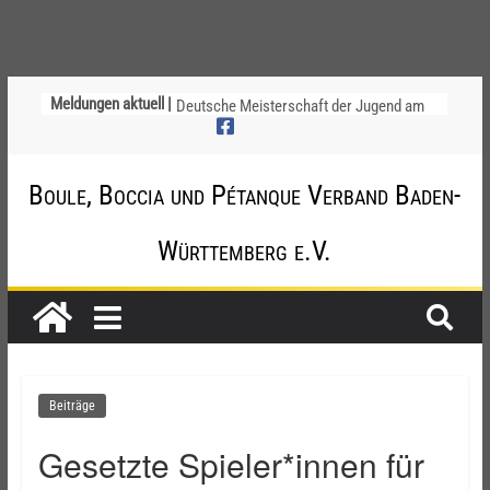
Ligapokal Mittelbaden
Meldungen aktuell |
Deutsche Meisterschaft der Jugend am
12. / 13. September 2026 – die
Nominierungen
Einladung zur Jugendvollversammlung
Boule, Boccia und Pétanque Verband Baden-
am 20.09.2026
Startliste DM-Qualifikation Doublette
Württemberg e.V.
2026
Chinesische Austauschüler*innen im 10.
Jahr beim TSV Badenia Feudenheim
Beiträge
Gesetzte Spieler*innen für