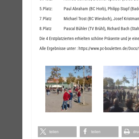
5.Platz: Paul Abraham (BC Horb), Philipp Stapf (Bad
7.Platz Michael Trost (BC Wiesloch), Josef Kristman
8.Platz Pascal Bühler (TV Brühl), Richard Bach (Sta
Die 4 Erstplatzierten erhielten schöne Präsente und je e
Alle Ergebnisse unter : https://www.pc-bouletten.de/Docs/
teilen
teilen
dru