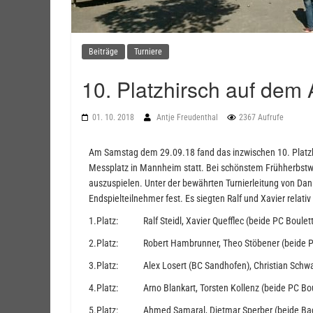
Beiträge
Turniere
10. Platzhirsch auf dem
01. 10. 2018
Antje Freudenthal
2367 Aufrufe
Am Samstag dem 29.09.18 fand das inzwischen 10. Platzh
Messplatz in Mannheim statt. Bei schönstem Frühherbstwe
auszuspielen. Unter der bewährten Turnierleitung von Dan
Endspielteilnehmer fest. Es siegten Ralf und Xavier relati
1.Platz: Ralf Steidl, Xavier Quefflec (beide PC Boule
2.Platz: Robert Hambrunner, Theo Stöbener (beide 
3.Platz: Alex Losert (BC Sandhofen), Christian Schwa
4.Platz: Arno Blankart, Torsten Kollenz (beide PC Bo
5.Platz: Ahmed Samaral, Dietmar Sperber (beide Ba